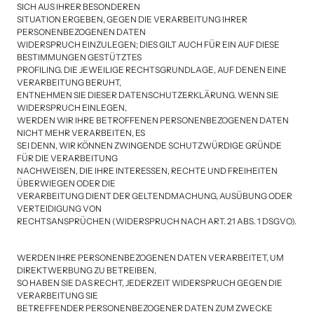
SICH AUS IHRER BESONDEREN

SITUATION ERGEBEN, GEGEN DIE VERARBEITUNG IHRER 
PERSONENBEZOGENEN DATEN

WIDERSPRUCH EINZULEGEN; DIES GILT AUCH FÜR EIN AUF DIESE 
BESTIMMUNGEN GESTÜTZTES

PROFILING. DIE JEWEILIGE RECHTSGRUNDLAGE, AUF DENEN EINE 
VERARBEITUNG BERUHT,

ENTNEHMEN SIE DIESER DATENSCHUTZERKLÄRUNG. WENN SIE 
WIDERSPRUCH EINLEGEN,

WERDEN WIR IHRE BETROFFENEN PERSONENBEZOGENEN DATEN 
NICHT MEHR VERARBEITEN, ES

SEI DENN, WIR KÖNNEN ZWINGENDE SCHUTZWÜRDIGE GRÜNDE 
FÜR DIE VERARBEITUNG

NACHWEISEN, DIE IHRE INTERESSEN, RECHTE UND FREIHEITEN 
ÜBERWIEGEN ODER DIE

VERARBEITUNG DIENT DER GELTENDMACHUNG, AUSÜBUNG ODER 
VERTEIDIGUNG VON

RECHTSANSPRÜCHEN (WIDERSPRUCH NACH ART. 21 ABS. 1 DSGVO).
WERDEN IHRE PERSONENBEZOGENEN DATEN VERARBEITET, UM 
DIREKTWERBUNG ZU BETREIBEN,

SO HABEN SIE DAS RECHT, JEDERZEIT WIDERSPRUCH GEGEN DIE 
VERARBEITUNG SIE

BETREFFENDER PERSONENBEZOGENER DATEN ZUM ZWECKE 