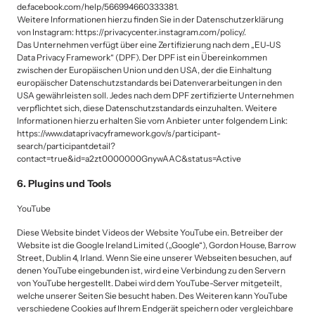
de.facebook.com/help/566994660333381.

Weitere Informationen hierzu finden Sie in der Datenschutzerklärung 
von Instagram: https://privacycenter.instagram.com/policy/.

Das Unternehmen verfügt über eine Zertifizierung nach dem „EU-US 
Data Privacy Framework“ (DPF). Der DPF ist ein Übereinkommen 
zwischen der Europäischen Union und den USA, der die Einhaltung 
europäischer Datenschutzstandards bei Datenverarbeitungen in den 
USA gewährleisten soll. Jedes nach dem DPF zertifizierte Unternehmen 
verpflichtet sich, diese Datenschutzstandards einzuhalten. Weitere 
Informationen hierzu erhalten Sie vom Anbieter unter folgendem Link: 
https://www.dataprivacyframework.gov/s/participant-
search/participantdetail?
contact=true&id=a2zt0000000GnywAAC&status=Active
6. Plugins und Tools
YouTube
Diese Website bindet Videos der Website YouTube ein. Betreiber der 
Website ist die Google Ireland Limited („Google“), Gordon House, Barrow 
Street, Dublin 4, Irland. Wenn Sie eine unserer Webseiten besuchen, auf 
denen YouTube eingebunden ist, wird eine Verbindung zu den Servern 
von YouTube hergestellt. Dabei wird dem YouTube-Server mitgeteilt, 
welche unserer Seiten Sie besucht haben. Des Weiteren kann YouTube 
verschiedene Cookies auf Ihrem Endgerät speichern oder vergleichbare 