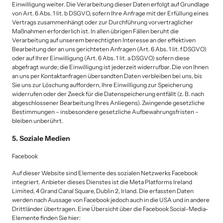
Einwilligung weiter. Die Verarbeitung dieser Daten erfolgt auf Grundlage 
von Art. 6 Abs. 1 lit. b DSGVO, sofern Ihre Anfrage mit der Erfüllung eines 
Vertrags zusammenhängt oder zur Durchführung vorvertraglicher 
Maßnahmen erforderlich ist. In allen übrigen Fällen beruht die 
Verarbeitung auf unserem berechtigten Interesse an der effektiven 
Bearbeitung der an uns gerichteten Anfragen (Art. 6 Abs. 1 lit. f DSGVO) 
oder auf Ihrer Einwilligung (Art. 6 Abs. 1 lit. a DSGVO) sofern diese 
abgefragt wurde; die Einwilligung ist jederzeit widerrufbar. Die von Ihnen 
an uns per Kontaktanfragen übersandten Daten verbleiben bei uns, bis 
Sie uns zur Löschung auffordern, Ihre Einwilligung zur Speicherung 
widerrufen oder der Zweck für die Datenspeicherung entfällt (z. B. nach 
abgeschlossener Bearbeitung Ihres Anliegens). Zwingende gesetzliche 
Bestimmungen – insbesondere gesetzliche Aufbewahrungsfristen – 
bleiben unberührt.
5. Soziale Medien
Facebook
Auf dieser Website sind Elemente des sozialen Netzwerks Facebook 
integriert. Anbieter dieses Dienstes ist die Meta Platforms Ireland 
Limited, 4 Grand Canal Square, Dublin 2, Irland. Die erfassten Daten 
werden nach Aussage von Facebook jedoch auch in die USA und in andere 
Drittländer übertragen. Eine Übersicht über die Facebook Social-Media-
Elemente finden Sie hier:
