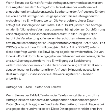
Wenn Sie uns per Kontaktformular Anfragen zukommen lassen, werden 
Ihre Angaben aus dem Anfrageformular inklusive der von Ihnen dort 
angegebenen Kontaktdaten zwecks Bearbeitung der Anfrage und für den 
Fall von Anschlussfragen bei uns gespeichert. Diese Daten geben wir 
nicht ohne Ihre Einwilligung weiter. Die Verarbeitung dieser Daten 
erfolgt auf Grundlage von Art. 6 Abs. 1 lit. b DSGVO, sofern Ihre Anfrage 
mit der Erfüllung eines Vertrags zusammenhängt oder zur Durchführung 
vorvertraglicher Maßnahmen erforderlich ist. In allen übrigen Fällen 
beruht die Verarbeitung auf unserem berechtigten Interesse an der 
effektiven Bearbeitung der an uns gerichteten Anfragen (Art. 6 Abs. 1 lit. f 
DSGVO) oder auf Ihrer Einwilligung (Art. 6 Abs. 1 lit. a DSGVO) sofern 
diese abgefragt wurde; die Einwilligung ist jederzeit widerrufbar. Die von 
Ihnen im Kontaktformular eingegebenen Daten verbleiben bei uns, bis Sie 
uns zur Löschung auffordern, Ihre Einwilligung zur Speicherung 
widerrufen oder der Zweck für die Datenspeicherung entfällt (z. B. nach 
abgeschlossener Bearbeitung Ihrer Anfrage). Zwingende gesetzliche 
Bestimmungen – insbesondere Aufbewahrungsfristen – bleiben 
unberührt.
Anfrage per E-Mail, Telefon oder Telefax
Wenn Sie uns per E-Mail, Telefon oder Telefax kontaktieren, wird Ihre 
Anfrage inklusive aller daraus hervorgehenden personenbezogenen 
Daten (Name, Anfrage) zum Zwecke der Bearbeitung Ihres Anliegens bei 
uns gespeichert und verarbeitet. Diese Daten geben wir nicht ohne Ihre 