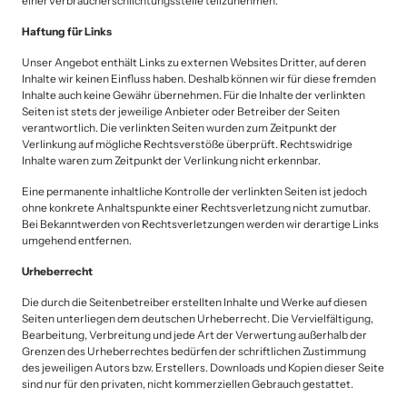
einerVerbraucherschlichtungsstelle teilzunehmen.
Haftung für Links
Unser Angebot enthält Links zu externen Websites Dritter, auf deren 
Inhalte wir keinen Einfluss haben. Deshalb können wir für diese fremden 
Inhalte auch keine Gewähr übernehmen. Für die Inhalte der verlinkten 
Seiten ist stets der jeweilige Anbieter oder Betreiber der Seiten 
verantwortlich. Die verlinkten Seiten wurden zum Zeitpunkt der 
Verlinkung auf mögliche Rechtsverstöße überprüft. Rechtswidrige 
Inhalte waren zum Zeitpunkt der Verlinkung nicht erkennbar.
Eine permanente inhaltliche Kontrolle der verlinkten Seiten ist jedoch 
ohne konkrete Anhaltspunkte einer Rechtsverletzung nicht zumutbar. 
Bei Bekanntwerden von Rechtsverletzungen werden wir derartige Links 
umgehend entfernen.
Urheberrecht
Die durch die Seitenbetreiber erstellten Inhalte und Werke auf diesen 
Seiten unterliegen dem deutschen Urheberrecht. Die Vervielfältigung, 
Bearbeitung, Verbreitung und jede Art der Verwertung außerhalb der 
Grenzen des Urheberrechtes bedürfen der schriftlichen Zustimmung 
des jeweiligen Autors bzw. Erstellers. Downloads und Kopien dieser Seite 
sind nur für den privaten, nicht kommerziellen Gebrauch gestattet.