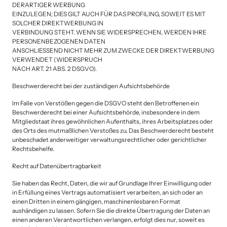
DERARTIGER WERBUNG

EINZULEGEN; DIES GILT AUCH FÜR DAS PROFILING, SOWEIT ES MIT 
SOLCHER DIREKTWERBUNG IN

VERBINDUNG STEHT. WENN SIE WIDERSPRECHEN, WERDEN IHRE 
PERSONENBEZOGENEN DATEN

ANSCHLIESSEND NICHT MEHR ZUM ZWECKE DER DIREKTWERBUNG 
VERWENDET (WIDERSPRUCH

NACH ART. 21 ABS. 2 DSGVO).
Beschwerderecht bei der zuständigen Aufsichtsbehörde
Im Falle von Verstößen gegen die DSGVO steht den Betroffenen ein 
Beschwerderecht bei einer Aufsichtsbehörde, insbesondere in dem 
Mitgliedstaat ihres gewöhnlichen Aufenthalts, ihres Arbeitsplatzes oder 
des Orts des mutmaßlichen Verstoßes zu. Das Beschwerderecht besteht 
unbeschadet anderweitiger verwaltungsrechtlicher oder gerichtlicher 
Rechtsbehelfe.
Recht auf Datenübertragbarkeit 
Sie haben das Recht, Daten, die wir auf Grundlage Ihrer Einwilligung oder 
in Erfüllung eines Vertrags automatisiert verarbeiten, an sich oder an 
einen Dritten in einem gängigen, maschinenlesbaren Format 
aushändigen zu lassen. Sofern Sie die direkte Übertragung der Daten an 
einen anderen Verantwortlichen verlangen, erfolgt dies nur, soweit es 