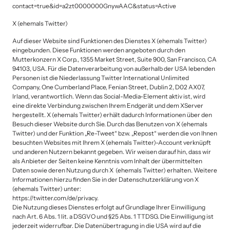
contact=true&id=a2zt0000000GnywAAC&status=Active
X (ehemals Twitter)
Auf dieser Website sind Funktionen des Dienstes X (ehemals Twitter) 
eingebunden. Diese Funktionen werden angeboten durch den 
Mutterkonzern X Corp., 1355 Market Street, Suite 900, San Francisco, CA 
94103, USA. Für die Datenverarbeitung von außerhalb der USA lebenden 
Personen ist die Niederlassung Twitter International Unlimited 
Company, One Cumberland Place, Fenian Street, Dublin 2, D02 AX07, 
Irland, verantwortlich. Wenn das Social-Media-Element aktiv ist, wird 
eine direkte Verbindung zwischen Ihrem Endgerät und dem XServer 
hergestellt. X (ehemals Twitter) erhält dadurch Informationen über den 
Besuch dieser Website durch Sie. Durch das Benutzen von X (ehemals 
Twitter) und der Funktion „Re-Tweet“ bzw. „Repost“ werden die von Ihnen 
besuchten Websites mit Ihrem X (ehemals Twitter)-Account verknüpft 
und anderen Nutzern bekannt gegeben. Wir weisen darauf hin, dass wir 
als Anbieter der Seiten keine Kenntnis vom Inhalt der übermittelten 
Daten sowie deren Nutzung durch X  (ehemals Twitter) erhalten. Weitere 
Informationen hierzu finden Sie in der Datenschutzerklärung von X 
(ehemals Twitter) unter:

https://twitter.com/de/privacy.

Die Nutzung dieses Dienstes erfolgt auf Grundlage Ihrer Einwilligung 
nach Art. 6 Abs. 1 lit. a DSGVO und §25 Abs. 1 TTDSG. Die Einwilligung ist 
jederzeit widerrufbar. Die Datenübertragung in die USA wird auf die 