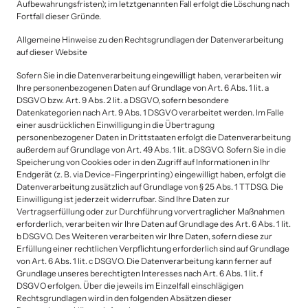
Aufbewahrungsfristen); im letztgenannten Fall erfolgt die Löschung nach 
Fortfall dieser Gründe.
Allgemeine Hinweise zu den Rechtsgrundlagen der Datenverarbeitung 
auf dieser Website
Sofern Sie in die Datenverarbeitung eingewilligt haben, verarbeiten wir 
Ihre personenbezogenen Daten auf Grundlage von Art. 6 Abs. 1 lit. a 
DSGVO bzw. Art. 9 Abs. 2 lit. a DSGVO, sofern besondere 
Datenkategorien nach Art. 9 Abs. 1 DSGVO verarbeitet werden. Im Falle 
einer ausdrücklichen Einwilligung in die Übertragung 
personenbezogener Daten in Drittstaaten erfolgt die Datenverarbeitung 
außerdem auf Grundlage von Art. 49 Abs. 1 lit. a DSGVO. Sofern Sie in die 
Speicherung von Cookies oder in den Zugriff auf Informationen in Ihr 
Endgerät (z. B. via Device-Fingerprinting) eingewilligt haben, erfolgt die 
Datenverarbeitung zusätzlich auf Grundlage von § 25 Abs. 1 TTDSG. Die 
Einwilligung ist jederzeit widerrufbar. Sind Ihre Daten zur 
Vertragserfüllung oder zur Durchführung vorvertraglicher Maßnahmen 
erforderlich, verarbeiten wir Ihre Daten auf Grundlage des Art. 6 Abs. 1 lit. 
b DSGVO. Des Weiteren verarbeiten wir Ihre Daten, sofern diese zur 
Erfüllung einer rechtlichen Verpflichtung erforderlich sind auf Grundlage 
von Art. 6 Abs. 1 lit. c DSGVO. Die Datenverarbeitung kann ferner auf 
Grundlage unseres berechtigten Interesses nach Art. 6 Abs. 1 lit. f 
DSGVO erfolgen. Über die jeweils im Einzelfall einschlägigen 
Rechtsgrundlagen wird in den folgenden Absätzen dieser 