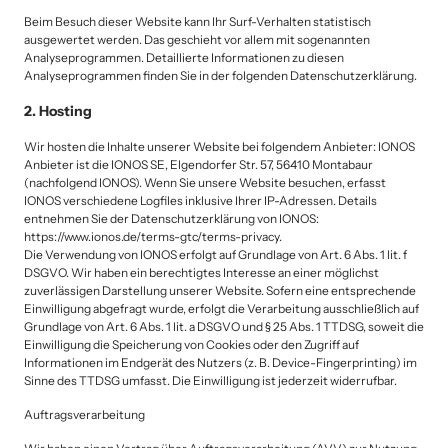
Beim Besuch dieser Website kann Ihr Surf-Verhalten statistisch 
ausgewertet werden. Das geschieht vor allem mit sogenannten 
Analyseprogrammen. Detaillierte Informationen zu diesen 
Analyseprogrammen finden Sie in der folgenden Datenschutzerklärung.
2. Hosting
Wir hosten die Inhalte unserer Website bei folgendem Anbieter: IONOS

Anbieter ist die IONOS SE, Elgendorfer Str. 57, 56410 Montabaur 
(nachfolgend IONOS). Wenn Sie unsere Website besuchen, erfasst 
IONOS verschiedene Logfiles inklusive Ihrer IP-Adressen. Details 
entnehmen Sie der Datenschutzerklärung von IONOS: 
https://www.ionos.de/terms-gtc/terms-privacy.

Die Verwendung von IONOS erfolgt auf Grundlage von Art. 6 Abs. 1 lit. f 
DSGVO. Wir haben ein berechtigtes Interesse an einer möglichst 
zuverlässigen Darstellung unserer Website. Sofern eine entsprechende 
Einwilligung abgefragt wurde, erfolgt die Verarbeitung ausschließlich auf 
Grundlage von Art. 6 Abs. 1 lit. a DSGVO und § 25 Abs. 1 TTDSG, soweit die 
Einwilligung die Speicherung von Cookies oder den Zugriff auf 
Informationen im Endgerät des Nutzers (z. B. Device-Fingerprinting) im 
Sinne des TTDSG umfasst. Die Einwilligung ist jederzeit widerrufbar.
Auftragsverarbeitung