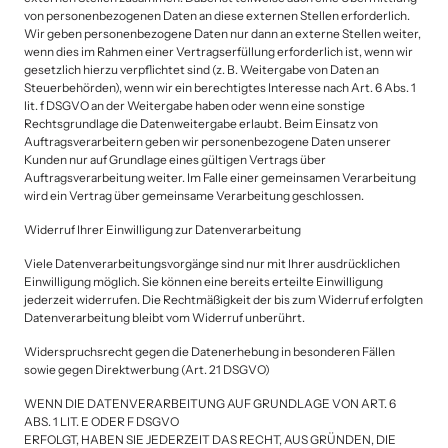
von personenbezogenen Daten an diese externen Stellen erforderlich. 
Wir geben personenbezogene Daten nur dann an externe Stellen weiter, 
wenn dies im Rahmen einer Vertragserfüllung erforderlich ist, wenn wir 
gesetzlich hierzu verpflichtet sind (z. B. Weitergabe von Daten an 
Steuerbehörden), wenn wir ein berechtigtes Interesse nach Art. 6 Abs. 1 
lit. f DSGVO an der Weitergabe haben oder wenn eine sonstige 
Rechtsgrundlage die Datenweitergabe erlaubt. Beim Einsatz von 
Auftragsverarbeitern geben wir personenbezogene Daten unserer 
Kunden nur auf Grundlage eines gültigen Vertrags über 
Auftragsverarbeitung weiter. Im Falle einer gemeinsamen Verarbeitung 
wird ein Vertrag über gemeinsame Verarbeitung geschlossen. 
Widerruf Ihrer Einwilligung zur Datenverarbeitung
Viele Datenverarbeitungsvorgänge sind nur mit Ihrer ausdrücklichen 
Einwilligung möglich. Sie können eine bereits erteilte Einwilligung 
jederzeit widerrufen. Die Rechtmäßigkeit der bis zum Widerruf erfolgten 
Datenverarbeitung bleibt vom Widerruf unberührt. 
Widerspruchsrecht gegen die Datenerhebung in besonderen Fällen 
sowie gegen Direktwerbung (Art. 21 DSGVO) 
WENN DIE DATENVERARBEITUNG AUF GRUNDLAGE VON ART. 6 
ABS. 1 LIT. E ODER F DSGVO

ERFOLGT, HABEN SIE JEDERZEIT DAS RECHT, AUS GRÜNDEN, DIE 