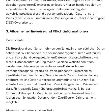
Wir haben einen Vertrag über Auftragsverarbeitung (AVV) zur Nutzung 
des oben genannten Dienstes geschlossen. Hierbei handelt es sich um 
einen datenschutzrechtlich vorgeschriebenen Vertrag, der 
gewährleistet, dass dieser die personenbezogenen Daten unserer 
Websitebesucher nur nach unseren Weisungen und unter Einhaltung der 
DSGVO verarbeitet.
3. Allgemeine Hinweise und Pflichtinformationen
Datenschutz
Die Betreiber dieser Seiten nehmen den Schutz Ihrer persönlichen Daten 
sehr ernst. Wir behandeln Ihre personenbezogenen Daten vertraulich 
und entsprechend den gesetzlichen Datenschutzvorschriften sowie 
dieser Datenschutzerklärung. Wenn Sie diese Website benutzen, 
werden verschiedene personenbezogene Daten erhoben. 
Personenbezogene Daten sind Daten, mit denen Sie persönlich 
identifiziert werden können. Die vorliegende Datenschutzerklärung 
erläutert, welche Daten wir erheben und wofür wir sie nutzen. Sie 
erläutert auch, wie und zu welchem Zweck das geschieht. Wir weisen 
darauf hin, dass die Datenübertragung im Internet (z. B. bei der 
Kommunikation per E-Mail) Sicherheitslücken aufweisen kann. Ein 
lückenloser Schutz der Daten vor dem Zugriff durch Dritte ist nicht 
möglich.
Hinweis zur verantwortlichen Stelle