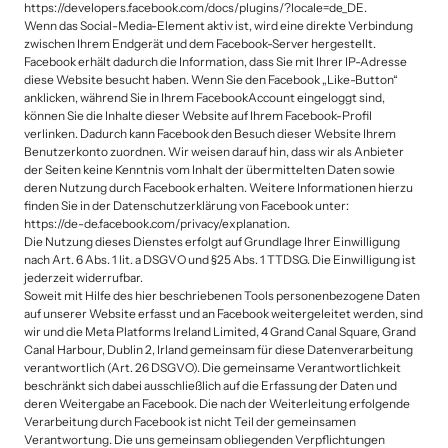
https://developers.facebook.com/docs/plugins/?locale=de_DE.

Wenn das Social-Media-Element aktiv ist, wird eine direkte Verbindung 
zwischen Ihrem Endgerät und dem Facebook-Server hergestellt. 
Facebook erhält dadurch die Information, dass Sie mit Ihrer IP-Adresse 
diese Website besucht haben. Wenn Sie den Facebook „Like-Button“ 
anklicken, während Sie in Ihrem FacebookAccount eingeloggt sind, 
können Sie die Inhalte dieser Website auf Ihrem Facebook-Profil 
verlinken. Dadurch kann Facebook den Besuch dieser Website Ihrem 
Benutzerkonto zuordnen. Wir weisen darauf hin, dass wir als Anbieter 
der Seiten keine Kenntnis vom Inhalt der übermittelten Daten sowie 
deren Nutzung durch Facebook erhalten. Weitere Informationen hierzu 
finden Sie in der Datenschutzerklärung von Facebook unter:

https://de-de.facebook.com/privacy/explanation.

Die Nutzung dieses Dienstes erfolgt auf Grundlage Ihrer Einwilligung 
nach Art. 6 Abs. 1 lit. a DSGVO und §25 Abs. 1 TTDSG. Die Einwilligung ist 
jederzeit widerrufbar.

Soweit mit Hilfe des hier beschriebenen Tools personenbezogene Daten 
auf unserer Website erfasst und an Facebook weitergeleitet werden, sind 
wir und die Meta Platforms Ireland Limited, 4 Grand Canal Square, Grand 
Canal Harbour, Dublin 2, Irland gemeinsam für diese Datenverarbeitung 
verantwortlich (Art. 26 DSGVO). Die gemeinsame Verantwortlichkeit 
beschränkt sich dabei ausschließlich auf die Erfassung der Daten und 
deren Weitergabe an Facebook. Die nach der Weiterleitung erfolgende 
Verarbeitung durch Facebook ist nicht Teil der gemeinsamen 
Verantwortung. Die uns gemeinsam obliegenden Verpflichtungen 