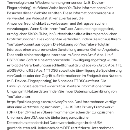
Technologien zur Wiedererkennung verwenden (z. B. Device-
Fingerprinting). Auf diese Weise kann YouTube Informationen über 
Besucher dieser Website erhalten. Diese Informationen werden u. a. 
verwendet, um Videostatistiken zu erfassen, die 
Anwenderfreundlichkeit zu verbessern und Betrugsversuchen 
vorzubeugen. Wenn Sie in Ihrem YouTube-Account eingeloggt sind, 
ermöglichen Sie YouTube, Ihr Surfverhalten direkt Ihrem persönlichen 
Profil zuzuordnen. Dies können Sie verhindern, indem Sie sich aus Ihrem 
YouTubeAccount ausloggen. Die Nutzung von YouTube erfolgt im 
Interesse einer ansprechenden Darstellung unserer Online-Angebote. 
Dies stellt ein berechtigtes Interesse im Sinne von Art. 6 Abs. 1 lit. f 
DSGVO dar. Sofern eine entsprechende Einwilligung abgefragt wurde, 
erfolgt die Verarbeitung ausschließlich auf Grundlage von Art. 6 Abs. 1 lit. 
a DSGVO und § 25 Abs. 1 TTDSG, soweit die Einwilligung die Speicherung 
von Cookies oder den Zugriff auf Informationen im Endgerät des Nutzers 
(z. B. Device-Fingerprinting) im Sinne des TTDSG umfasst. Die 
Einwilligung ist jederzeit widerrufbar. Weitere Informationen zum 
Umgang mit Nutzerdaten finden Sie in der Datenschutzerklärung von 
YouTube unter:

https://policies.google.com/privacy?hl=de. Das Unternehmen verfügt 
über eine Zertifizierung nach dem „EU-US Data Privacy Framework“ 
(DPF). Der DPF ist ein Übereinkommen zwischen der Europäischen 
Union und den USA, der die Einhaltung europäischer 
Datenschutzstandards bei Datenverarbeitungen in den USA 
gewährleisten soll. Jedes nach dem DPF zertifizierte Unternehmen 