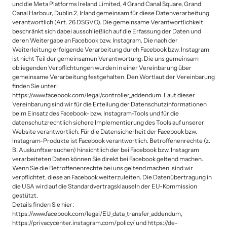
und die Meta Platforms Ireland Limited, 4 Grand Canal Square, Grand 
Canal Harbour, Dublin 2, Irland gemeinsam für diese Datenverarbeitung 
verantwortlich (Art. 26 DSGVO). Die gemeinsame Verantwortlichkeit 
beschränkt sich dabei ausschließlich auf die Erfassung der Daten und 
deren Weitergabe an Facebook bzw. Instagram. Die nach der 
Weiterleitung erfolgende Verarbeitung durch Facebook bzw. Instagram 
ist nicht Teil der gemeinsamen Verantwortung. Die uns gemeinsam 
obliegenden Verpflichtungen wurden in einer Vereinbarung über 
gemeinsame Verarbeitung festgehalten. Den Wortlaut der Vereinbarung 
finden Sie unter:

https://www.facebook.com/legal/controller_addendum. Laut dieser 
Vereinbarung sind wir für die Erteilung der Datenschutzinformationen 
beim Einsatz des Facebook- bzw. Instagram-Tools und für die 
datenschutzrechtlich sichere Implementierung des Tools auf unserer 
Website verantwortlich. Für die Datensicherheit der Facebook bzw. 
Instagram-Produkte ist Facebook verantwortlich. Betroffenenrechte (z. 
B. Auskunftsersuchen) hinsichtlich der bei Facebook bzw. Instagram 
verarbeiteten Daten können Sie direkt bei Facebook geltend machen. 
Wenn Sie die Betroffenenrechte bei uns geltend machen, sind wir 
verpflichtet, diese an Facebook weiterzuleiten. Die Datenübertragung in 
die USA wird auf die Standardvertragsklauseln der EU-Kommission 
gestützt.

Details finden Sie hier: 
https://www.facebook.com/legal/EU_data_transfer_addendum, 
https://privacycenter.instagram.com/policy/ und https://de-