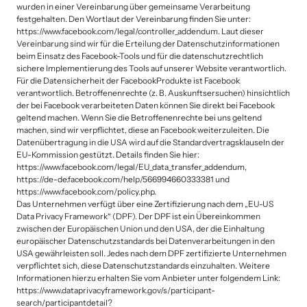
wurden in einer Vereinbarung über gemeinsame Verarbeitung 
festgehalten. Den Wortlaut der Vereinbarung finden Sie unter: 
https://www.facebook.com/legal/controller_addendum. Laut dieser 
Vereinbarung sind wir für die Erteilung der Datenschutzinformationen 
beim Einsatz des Facebook-Tools und für die datenschutzrechtlich 
sichere Implementierung des Tools auf unserer Website verantwortlich. 
Für die Datensicherheit der FacebookProdukte ist Facebook 
verantwortlich. Betroffenenrechte (z. B. Auskunftsersuchen) hinsichtlich 
der bei Facebook verarbeiteten Daten können Sie direkt bei Facebook 
geltend machen. Wenn Sie die Betroffenenrechte bei uns geltend 
machen, sind wir verpflichtet, diese an Facebook weiterzuleiten. Die 
Datenübertragung in die USA wird auf die Standardvertragsklauseln der 
EU-Kommission gestützt. Details finden Sie hier:

https://www.facebook.com/legal/EU_data_transfer_addendum,

https://de-de.facebook.com/help/566994660333381 und

https://www.facebook.com/policy.php.

Das Unternehmen verfügt über eine Zertifizierung nach dem „EU-US 
Data Privacy Framework“ (DPF). Der DPF ist ein Übereinkommen 
zwischen der Europäischen Union und den USA, der die Einhaltung 
europäischer Datenschutzstandards bei Datenverarbeitungen in den 
USA gewährleisten soll. Jedes nach dem DPF zertifizierte Unternehmen 
verpflichtet sich, diese Datenschutzstandards einzuhalten. Weitere 
Informationen hierzu erhalten Sie vom Anbieter unter folgendem Link:

https://www.dataprivacyframework.gov/s/participant-
search/participantdetail?