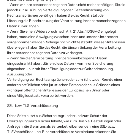
- Wenn wir Ihre personenbezogenen Daten nicht mehr benötigen, Sie sie 
jedoch zur Ausübung, Verteidigung oder Geltendmachung von 
Rechtsansprüchen benötigen, haben Sie das Recht, statt der

Löschung die Einschränkung der Verarbeitung Ihrer personenbezogenen 
Daten zu verlangen.

- Wenn Sie einen Widerspruch nach Art. 21 Abs. 1 DSGVO eingelegt 
haben, muss eine Abwägung zwischen Ihren und unseren Interessen 
vorgenommen werden. Solange noch nicht feststeht, wessen Interessen

überwiegen, haben Sie das Recht, die Einschränkung der Verarbeitung 
Ihrer personenbezogenen Daten zu verlangen.

- Wenn Sie die Verarbeitung Ihrer personenbezogenen Daten 
eingeschränkt haben, dürfen diese Daten – von ihrer Speicherung 
abgesehen – nur mit Ihrer Einwilligung oder zur Geltendmachung, 
Ausübung oder

Verteidigung von Rechtsansprüchen oder zum Schutz der Rechte einer 
anderen natürlichen oder juristischen Person oder aus Gründen eines 
wichtigen öffentlichen Interesses der Europäischen Union oder

eines Mitgliedstaats verarbeitet werden.
SSL- bzw. TLS-Verschlüsselung
Diese Seite nutzt aus Sicherheitsgründen und zum Schutz der 
Übertragung vertraulicher Inhalte, wie zum Beispiel Bestellungen oder 
Anfragen, die Sie an uns als Seitenbetreiber senden, eine SSL- bzw. 
TLSVerschlüsselung. Eine verschlüsselte Verbindung erkennen Sie 