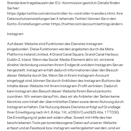
Standardvertragsklauseln der EU- Kommission gestützt.Details finden 
Sie hier:

https://gdpr.twitter.com/en/controller-to-controller-transfers.html. Ihre 
Datenschutzeinstellungen bei X (ehemals Twitter) können Sie in den 
Konto-Einstellungen unter https://twitter.com/account/settings ändern.
Instagram
Auf dieser Website sind Funktionen des Dienstes Instagram 
eingebunden. Diese Funktionen werden angeboten durch die Meta 
Platforms Ireland Limited, 4 Grand Canal Square, Grand Canal Harbour, 
Dublin 2, Irland. Wenn das Social-Media-Element aktiv ist, wird eine 
direkte Verbindung zwischen Ihrem Endgerät und dem Instagram-Server 
hergestellt. Instagram erhält dadurch Informationen über den Besuch 
dieser Website durch Sie. Wenn Sie in Ihrem Instagram-Account 
eingeloggt sind, können Sie durch Anklicken des Instagram-Buttons die 
Inhalte dieser Website mit Ihrem Instagram-Profil verlinken. Dadurch 
kann Instagram den Besuch dieser Website Ihrem Benutzerkonto 
zuordnen. Wir weisen darauf hin, dass wir als Anbieter der Seiten keine 
Kenntnis vom Inhalt der übermittelten Daten sowie deren Nutzung durch 
Instagram erhalten. Die Nutzung dieses Dienstes erfolgt auf Grundlage 
Ihrer Einwilligung nach Art. 6 Abs. 1 lit. a DSGVO und §25 Abs. 1 TTDSG. 
Die Einwilligung ist jederzeit widerrufbar. Soweit mit Hilfe des hier 
beschriebenen Tools personenbezogene Daten auf unserer Website 
erfasst und an Facebook bzw. Instagram weitergeleitet werden, sind wir 