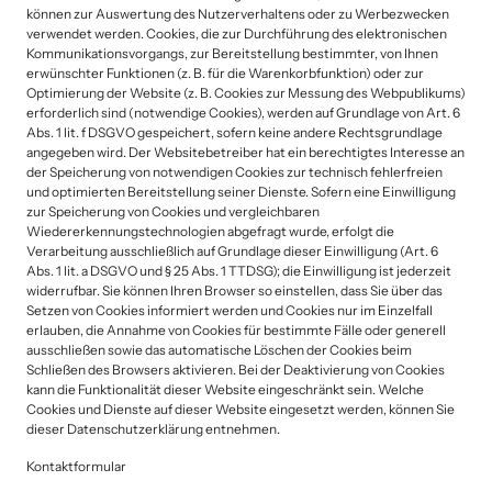
können zur Auswertung des Nutzerverhaltens oder zu Werbezwecken 
verwendet werden. Cookies, die zur Durchführung des elektronischen 
Kommunikationsvorgangs, zur Bereitstellung bestimmter, von Ihnen 
erwünschter Funktionen (z. B. für die Warenkorbfunktion) oder zur 
Optimierung der Website (z. B. Cookies zur Messung des Webpublikums) 
erforderlich sind (notwendige Cookies), werden auf Grundlage von Art. 6 
Abs. 1 lit. f DSGVO gespeichert, sofern keine andere Rechtsgrundlage 
angegeben wird. Der Websitebetreiber hat ein berechtigtes Interesse an 
der Speicherung von notwendigen Cookies zur technisch fehlerfreien 
und optimierten Bereitstellung seiner Dienste. Sofern eine Einwilligung 
zur Speicherung von Cookies und vergleichbaren 
Wiedererkennungstechnologien abgefragt wurde, erfolgt die 
Verarbeitung ausschließlich auf Grundlage dieser Einwilligung (Art. 6 
Abs. 1 lit. a DSGVO und § 25 Abs. 1 TTDSG); die Einwilligung ist jederzeit 
widerrufbar. Sie können Ihren Browser so einstellen, dass Sie über das 
Setzen von Cookies informiert werden und Cookies nur im Einzelfall 
erlauben, die Annahme von Cookies für bestimmte Fälle oder generell 
ausschließen sowie das automatische Löschen der Cookies beim 
Schließen des Browsers aktivieren. Bei der Deaktivierung von Cookies 
kann die Funktionalität dieser Website eingeschränkt sein. Welche 
Cookies und Dienste auf dieser Website eingesetzt werden, können Sie 
dieser Datenschutzerklärung entnehmen.
Kontaktformular