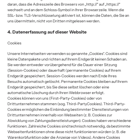
daran, dass die Adresszeile des Browsers von „http://“ auf „https://“ 
wechselt und an dem Schloss-Symbol in Ihrer Browserzeile. Wenn die 
SSL- bzw. TLS-Verschlüsselung aktiviert ist, können die Daten, die Sie an 
uns übermitteln, nicht von Dritten mitgelesen werden.
4. Datenerfassung auf dieser Website
Cookies
Unsere Internetseiten verwenden so genannte „Cookies“. Cookies sind 
kleine Datenpakete und richten auf Ihrem Endgerät keinen Schaden an. 
Sie werden entweder vorübergehend für die Dauer einer Sitzung 
(Session-Cookies) oder dauerhaft (permanente Cookies) auf Ihrem 
Endgerät gespeichert. Session-Cookies werden nach Ende Ihres 
Besuchs automatisch gelöscht. Permanente Cookies bleiben auf Ihrem 
Endgerät gespeichert, bis Sie diese selbst löschen oder eine 
automatische Löschung durch Ihren Webbrowser erfolgt.

Cookies können von uns (First-Party-Cookies) oder von 
Drittunternehmen stammen (sog. Third-PartyCookies). Third-Party-
Cookies ermöglichen die Einbindung bestimmter Dienstleistungen von 
Drittunternehmen innerhalb von Webseiten (z. B. Cookies zur 
Abwicklung von Zahlungsdienstleistungen). Cookies haben verschiedene 
Funktionen. Zahlreiche Cookies sind technisch notwendig, da bestimmte 
Webseitenfunktionen ohne diese nicht funktionieren würden (z. B. die 
Warenkorbfunktion oder die Anzeige von Videos). Andere Cookies 