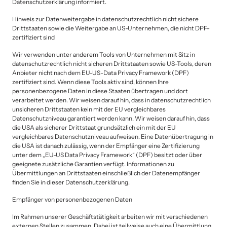
Datenschutzerklärung informiert.
Hinweis zur Datenweitergabe in datenschutzrechtlich nicht sichere 
Drittstaaten sowie die Weitergabe an US-Unternehmen, die nicht DPF-
zertifiziert sind
Wir verwenden unter anderem Tools von Unternehmen mit Sitz in 
datenschutzrechtlich nicht sicheren Drittstaaten sowie US-Tools, deren 
Anbieter nicht nach dem EU-US-Data Privacy Framework (DPF) 
zertifiziert sind. Wenn diese Tools aktiv sind, können Ihre 
personenbezogene Daten in diese Staaten übertragen und dort 
verarbeitet werden. Wir weisen darauf hin, dass in datenschutzrechtlich 
unsicheren Drittstaaten kein mit der EU vergleichbares 
Datenschutzniveau garantiert werden kann. Wir weisen darauf hin, dass 
die USA als sicherer Drittstaat grundsätzlich ein mit der EU 
vergleichbares Datenschutzniveau aufweisen. Eine Datenübertragung in 
die USA ist danach zulässig, wenn der Empfänger eine Zertifizierung 
unter dem „EU-US Data Privacy Framework“ (DPF) besitzt oder über 
geeignete zusätzliche Garantien verfügt. Informationen zu 
Übermittlungen an Drittstaaten einschließlich der Datenempfänger 
finden Sie in dieser Datenschutzerklärung.
Empfänger von personenbezogenen Daten
Im Rahmen unserer Geschäftstätigkeit arbeiten wir mit verschiedenen 
externen Stellen zusammen. Dabei ist teilweise auch eine Übermittlung 